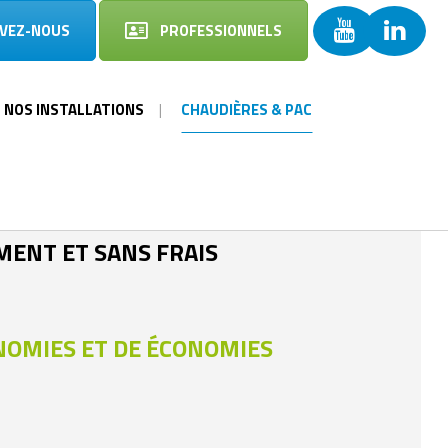
IVEZ-NOUS
PROFESSIONNELS
NOS INSTALLATIONS
CHAUDIÈRES & PAC
 1 SEULE FOIS !
MARQUES
ENT ET SANS FRAIS
– VAILLANT
– DAIKIN
ONOMIES ET DE ÉCONOMIES
POMPE À CHALEUR AIR EAU
– INSTALLATION ET MISE EN
SERVICE