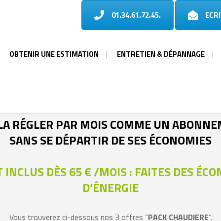
01.34.61.72.45.
ECR
OBTENIR UNE ESTIMATION
ENTRETIEN & DÉPANNAGE
 DE FINANCER SA NOUVELLE CHAUDIÈRE EN
 GAZ
 LA RÉGLER PAR MOIS COMME UN ABONNEM
MURALE
ENTRETIEN & DÉPANNAGE
– INSTALLATION ET MISE EN
CHAUDIÈRE GAZ
SERVICE
 FIOUL
SANS SE DÉPARTIR DE SES ÉCONOMIES
OL
ENTRETIEN & DÉPANNAGE
HALEUR
IRCALO
CHAUDIÈRE FIOUL
NSTALLATION ET MISE EN
VICE
 INCLUS DÈS 65 € /MOIS : FAITES DES ÉC
ENTRETIEN DÉPANNAGE POMPE À
CHALEUR
D’ÉNERGIE
Vous trouverez ci-dessous nos 3 offres “
PACK CHAUDIERE
“.