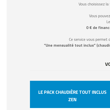
– ATLANTIC
Vous choisissez la
– CHAPPEE
Vous pouvez 
– DE DIETRICH
Le
0 € de financ
– VIESSMANN
Ce service vous permet d
“Une mensualité tout inclus” (chaudi
V
LE PACK CHAUDIÈRE TOUT INCLUS
ZEN