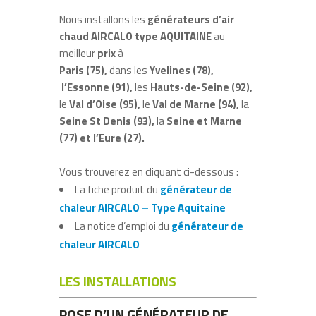
Nous installons les
générateurs d’air
chaud AIRCALO type AQUITAINE
au
meilleur
prix
à
Paris (75),
dans les
Yvelines (78),
l’Essonne (91),
les
Hauts-de-Seine (92),
le
Val d’Oise (95),
le
Val de Marne (94),
la
Seine St Denis (93),
la
Seine et Marne
(77) et l’Eure (27).
Vous trouverez en cliquant ci-dessous :
La fiche produit du
générateur de
chaleur AIRCALO – Type Aquitaine
La notice d’emploi du
générateur de
chaleur AIRCALO
LES INSTALLATIONS
POSE D’UN GÉNÉRATEUR DE